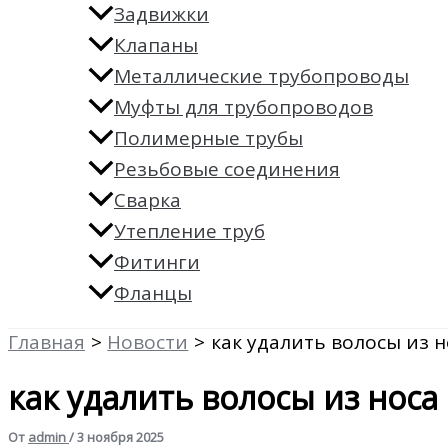
Задвижки
Клапаны
Металлические трубопроводы
Муфты для трубопроводов
Полимерные трубы
Резьбовые соединения
Сварка
Утепление труб
Фитинги
Фланцы
Главная
Новости
как удалить волосы из н
как удалить волосы из носа
От
admin
/
3 ноября 2025