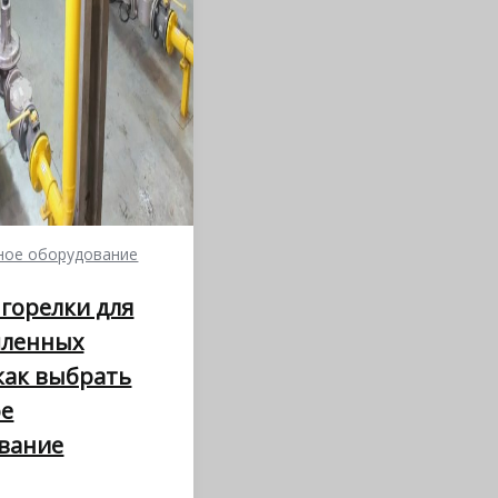
ое оборудование
 горелки для
ленных
 как выбрать
ое
вание