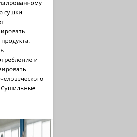
изированному
ю сушки
ет
зировать
 продукта,
ть
отребление и
зировать
 человеческого
. Сушильные