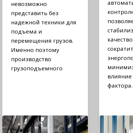
автомат
невозможно
контрол
представить без
позволя
надежной техники для
стабили
подъема и
качество
перемещения грузов.
сократи
Именно поэтому
энергоп
производство
миними
грузоподъемного
влияние
фактора