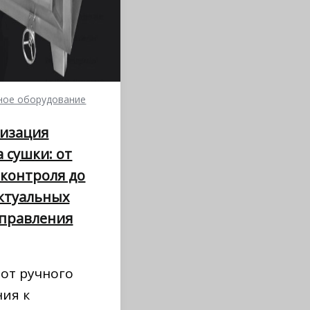
ое оборудование
изация
 сушки: от
 контроля до
ктуальных
управления
от ручного
ния к