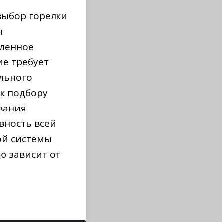
выбор горелки
н
ленное
ие требует
льного
 к подбору
вания.
вность всей
ой системы
ю зависит от