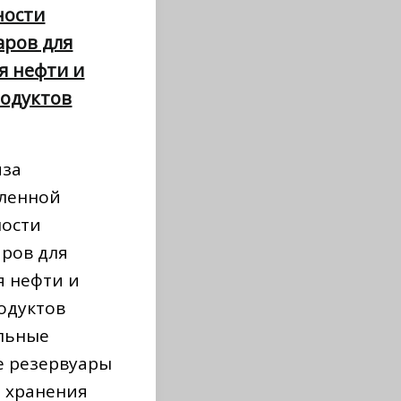
ности
аров для
я нефти и
одуктов
иза
ленной
ности
аров для
я нефти и
одуктов
льные
е резервуары
я хранения