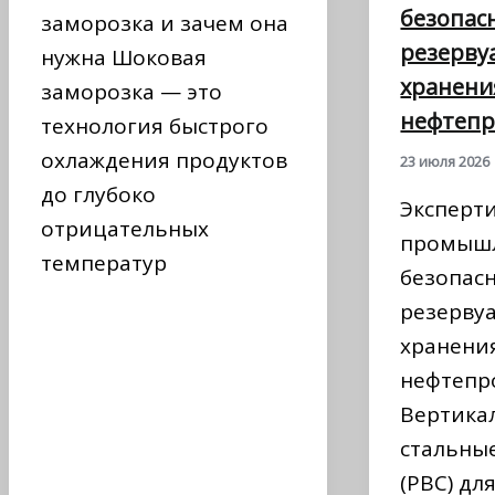
безопас
заморозка и зачем она
резерву
нужна Шоковая
хранени
заморозка — это
нефтепр
технология быстрого
охлаждения продуктов
23 июля 2026
до глубоко
Эксперт
отрицательных
промыш
температур
безопас
резерву
хранени
нефтепр
Вертика
стальны
(РВС) дл