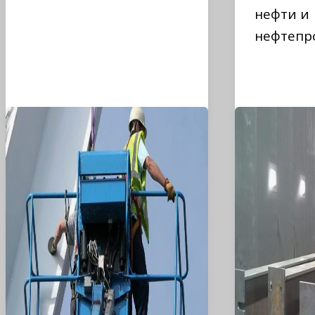
нефти и
нефтепр