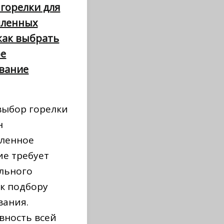
 горелки для
ленных
 как выбрать
ое
вание
выбор горелки
н
ленное
ие требует
льного
 к подбору
вания.
вность всей