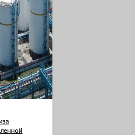
иза
ленной