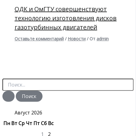
ОДК и ОмГТУ совершенствуют
технологию изготовления дисков
газотурбинных двигателей
Оставьте комментарий
/
Новости
/ От
admin
П
о
и
с
к
:
Август 2026
Пн
Вт
Ср
Чт
Пт
Сб
Вс
1
2