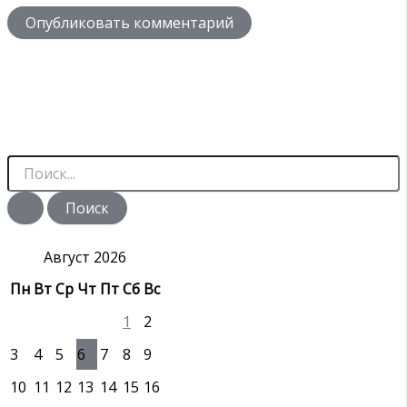
П
о
и
с
к
:
Август 2026
Пн
Вт
Ср
Чт
Пт
Сб
Вс
1
2
3
4
5
6
7
8
9
10
11
12
13
14
15
16