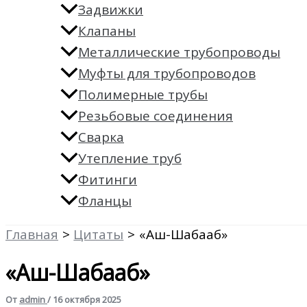
Задвижки
Клапаны
Металлические трубопроводы
Муфты для трубопроводов
Полимерные трубы
Резьбовые соединения
Сварка
Утепление труб
Фитинги
Фланцы
Главная
Цитаты
«Аш-Шабааб»
«Аш-Шабааб»
От
admin
/
16 октября 2025