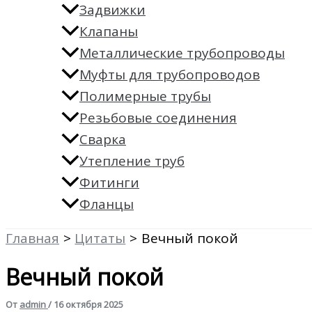
Задвижки
Клапаны
Металлические трубопроводы
Муфты для трубопроводов
Полимерные трубы
Резьбовые соединения
Сварка
Утепление труб
Фитинги
Фланцы
Главная
Цитаты
Вечный покой
Вечный покой
От
admin
/
16 октября 2025