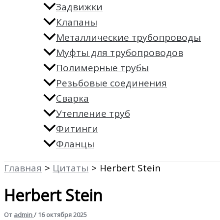
Задвижки
Клапаны
Металлические трубопроводы
Муфты для трубопроводов
Полимерные трубы
Резьбовые соединения
Сварка
Утепление труб
Фитинги
Фланцы
Главная
Цитаты
Herbert Stein
Herbert Stein
От
admin
/
16 октября 2025