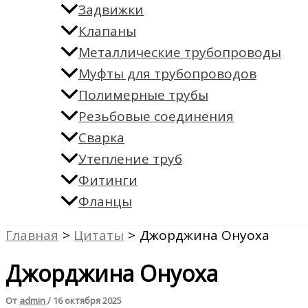
Задвижки
Клапаны
Металлические трубопроводы
Муфты для трубопроводов
Полимерные трубы
Резьбовые соединения
Сварка
Утепление труб
Фитинги
Фланцы
Главная
Цитаты
Джорджина Онуоха
Джорджина Онуоха
От
admin
/
16 октября 2025