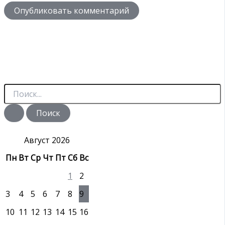
П
о
и
с
к
:
Август 2026
Пн
Вт
Ср
Чт
Пт
Сб
Вс
1
2
3
4
5
6
7
8
9
10
11
12
13
14
15
16