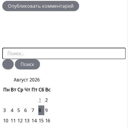
П
о
и
с
к
:
Август 2026
Пн
Вт
Ср
Чт
Пт
Сб
Вс
1
2
3
4
5
6
7
8
9
10
11
12
13
14
15
16