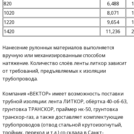
820
6,488
1
1020
8,071
1
1220
9,654
1
1420
11,236
2
Нанесение рулонных материалов выполняется
вручную или механизированным способом
натяжение. Количество слоёв ленты литкор зависит
от требований, предъявляемых к изоляции
трубопровода.
Компания «ВЕКТОР» имеет возможность поставки
трубной изоляции: лента ЛИТКОР, обёртка 40-об-63,
грунтовка ТРАНСКОР, праймер нк-50, грунтовка
транскор-газ, а также доставляет комплектующие
трубопроводов (отвод стальной крутоизогнутый,
тройник, переход и т.д.) со склада в Санкт-