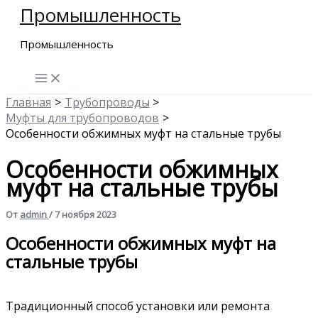
Промышленность
Перейти
к
Промышленность
содержимому
Главная
Трубопроводы
Муфты для трубопроводов
Особенности обжимных муфт на стальные трубы
Особенности обжимных
муфт на стальные трубы
От
admin
/
7 ноября 2023
Особенности обжимных муфт на
стальные трубы
Традиционный способ установки или ремонта