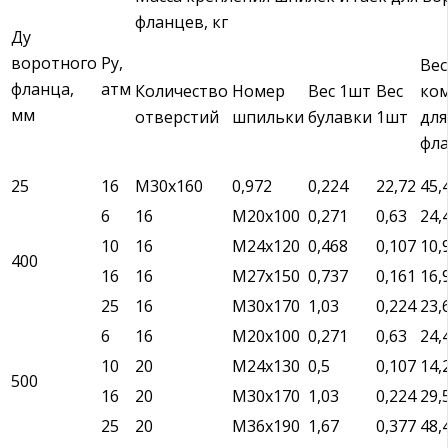
фланцев, кг
Ду
воротного
Ру,
Вес
фланца,
атм
Количество
Номер
Вес 1шт
Вес
ко
мм
отверстий
шпильки
булавки
1шт
для
фл
25
16
М30х160
0,972
0,224
22,72
45,
6
16
М20х100
0,271
0,63
24,
10
16
М24х120
0,468
0,107
10,
400
16
16
М27х150
0,737
0,161
16,
25
16
М30х170
1,03
0,224
23,
6
16
М20х100
0,271
0,63
24,
10
20
М24х130
0,5
0,107
14,
500
16
20
М30х170
1,03
0,224
29,
25
20
М36х190
1,67
0,377
48,