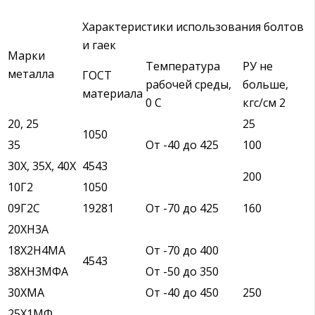
Характеристики использования болтов
и гаек
Марки
Температура
РУ не
металла
ГОСТ
рабочей среды,
больше,
материала
0 С
кгс/см 2
20, 25
25
1050
35
От -40 до 425
100
30Х, 35Х, 40Х
4543
200
10Г2
1050
09Г2С
19281
От -70 до 425
160
20ХН3А
18Х2Н4МА
От -70 до 400
4543
38ХН3МФА
От -50 до 350
30ХМА
От -40 до 450
250
25Х1МФ