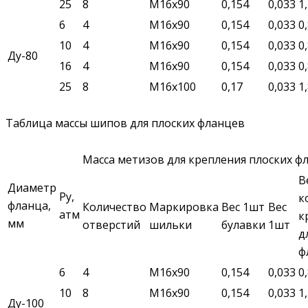
25
8
М16х90
0,154
0,033
1
6
4
М16х90
0,154
0,033
0
10
4
М16х90
0,154
0,033
0
Ду-80
16
4
М16х90
0,154
0,033
0
25
8
М16х100
0,17
0,033
1
Таблица массы шипов для плоских фланцев
Масса метизов для крепления плоских фл
В
Диаметр
Ру,
к
фланца,
Количество
Маркировка
Вес 1шт
Вес
атм
к
мм
отверстий
шильки
булавки
1шт
д
ф
6
4
М16х90
0,154
0,033
0
10
8
М16х90
0,154
0,033
1
Ду-100