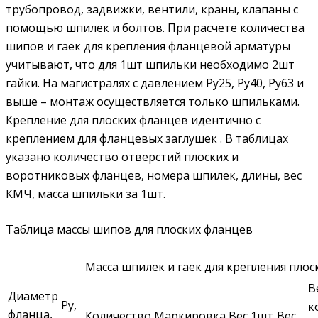
трубопровод, задвижки, вентили, краны, клапаны с
помощью шпилек и болтов. При расчете количества
шипов и гаек для крепления фланцевой арматуры
учитывают, что для 1шт шпильки необходимо 2шт
гайки. На магистралях с давлением Ру25, Ру40, Ру63 и
выше – монтаж осуществляется только шпильками.
Крепление для плоских фланцев идентично с
креплением для фланцевых заглушек . В таблицах
указано количество отверстий плоских и
воротниковых фланцев, номера шпилек, длины, вес
КМЧ, масса шпильки за 1шт.
Таблица массы шипов для плоских фланцев
Масса шпилек и гаек для крепления плоск
В
Диаметр
Ру,
к
фланца,
Количество
Маркировка
Вес 1шт
Вес