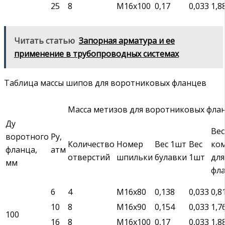
25
8
М16х100
0,17
0,033
1,8
Читать статью
Запорная арматура и ее
применение в трубопроводных системах
Таблица массы шипов для воротниковых фланцев
Масса метизов для воротниковых фланц
Ду
Вес
воротного
Ру,
Количество
Номер
Вес 1шт
Вес
ко
фланца,
атм
отверстий
шпильки
булавки
1шт
для
мм
фл
6
4
М16х80
0,138
0,033
0,8
10
8
М16х90
0,154
0,033
1,7
100
16
8
М16х100
0,17
0,033
1,8