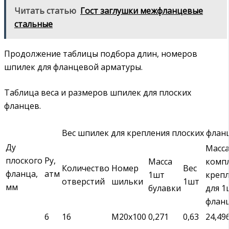
Читать статью
Гост заглушки межфланцевые
стальные
Продолжение таблицы подбора длин, номеров
шпилек для фланцевой арматуры.
Таблица веса и размеров шпилек для плоских
фланцев.
Вес шпилек для крепления плоских фланц
Ду
Масс
плоского
Ру,
Масса
комп
Количество
Номер
Вес
фланца,
атм
1шт
креп
отверстий
шильки
1шт
мм
булавки
для 1
флан
6
16
М20х100
0,271
0,63
24,49