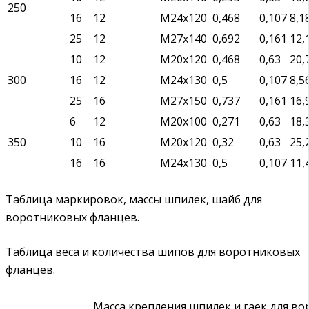
250
16
12
М24х120
0,468
0,107
8,1
25
12
М27х140
0,692
0,161
12,
10
12
М20х120
0,468
0,63
20,
З00
16
12
М24х130
0,5
0,107
8,5
25
16
М27х150
0,737
0,161
16,
6
12
М20х100
0,271
0,63
18,
350
10
16
М20х120
0,32
0,63
25,
16
16
М24х130
0,5
0,107
11,
Таблица маркировок, массы шпилек, шайб для
воротниковых фланцев.
Таблица веса и количества шипов для воротниковых
фланцев.
Масса крепления шпилек и гаек для в