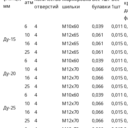
атм
к
мм
отверстий
шильки
булавки
1шт
д
ф
6
4
М10х60
0,039
0,011
0
10
4
М12х65
0,061
0,015
0
Ду-15
16
4
М12х65
0,061
0,015
0
25
4
М12х65
0,061
0,015
0
6
4
М10х60
0,039
0,011
0
10
4
М12х70
0,066
0,015
0
Ду-20
16
4
М12х70
0,066
0,015
0
25
4
М12х70
0,066
0,015
0
6
4
М10х60
0,039
0,011
0
10
4
М12х70
0,066
0,015
0
Ду-25
16
4
М12х70
0,066
0,015
0
25
4
М12х70
0,066
0,015
0