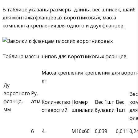
В таблице указаны размеры, длины, вес шпилек, шайб
для монтажа фланцевых воротниковых, масса
комплекта крепления для одного и двух фланцев.
Таблица массы шипов для воротниковых фланцев
Масса крепления крепления для ворот
кг
Ду
воротного
Ру,
Вес
фланца,
атм
Количество
Номер
Вес 1шт
Вес
ко
мм
отверстий
шпильки
булавки
1шт
для
фл
6
4
М10х60
0,039
0,011
0,2