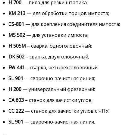
H 700
— пила для резки штапика;
KM 213
— для обработки торцов импоста;
CS-801
— для крепления соединителя импоста;
MS 502
— для установки импоста;
H 505М
– сварка, одноголовочный;
DK 502
– сварка, двухголовочный;
FW 441
– сварка, четырехголовочный;
SL 901
— сварочно-зачистная линия;
Н 200
— универсальный фрезерный;
CA 603
– станок для зачистки углов;
СС 222
— станок для зачистки углов с ЧПУ;
SL 901
— сварочно-зачистная линия.