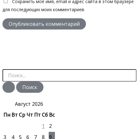
Сохранить моё имя, email и адрес сайта в этом браузере
для последующих моих комментариев.
П
о
и
с
к
:
Август 2026
Пн
Вт
Ср
Чт
Пт
Сб
Вс
1
2
3
4
5
6
7
8
9