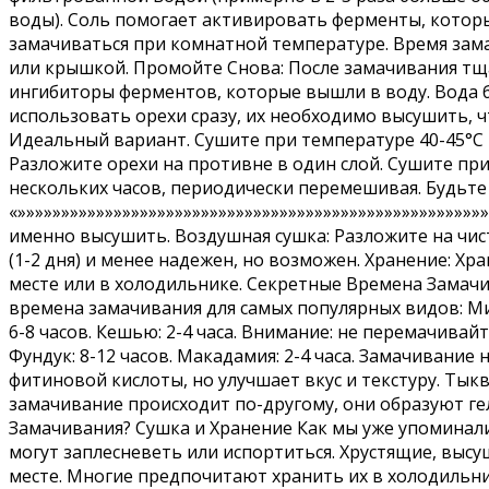
воды). Соль помогает активировать ферменты, которы
замачиваться при комнатной температуре. Время зама
или крышкой. Промойте Снова: После замачивания тщ
ингибиторы ферментов, которые вышли в воду. Вода бу
использовать орехи сразу, их необходимо высушить, 
Идеальный вариант. Сушите при температуре 40-45°C в
Разложите орехи на противне в один слой. Сушите при
нескольких часов, периодически перемешивая. Будьте
«»»»»»»»»»»»»»»»»»»»»»»»»»»»»»»»»»»»»»»»»»»»»»»»»»»»»»»
именно высушить. Воздушная сушка: Разложите на чи
(1-2 дня) и менее надежен, но возможен. Хранение: 
месте или в холодильнике. Секретные Времена Замачи
времена замачивания для самых популярных видов: Минд
6-8 часов. Кешью: 2-4 часа. Внимание: не перемачивай
Фундук: 8-12 часов. Макадамия: 2-4 часа. Замачивание
фитиновой кислоты, но улучшает вкус и текстуру. Тыкве
замачивание происходит по-другому, они образуют гел
Замачивания? Сушка и Хранение Как мы уже упоминали,
могут заплесневеть или испортиться. Хрустящие, высу
месте. Многие предпочитают хранить их в холодильн