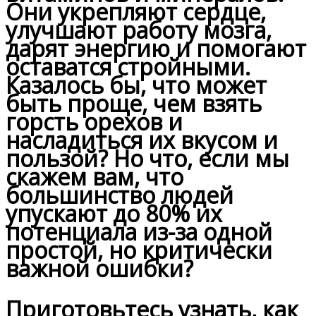
Они укрепляют сердце,
улучшают работу мозга,
дарят энергию и помогают
оставатся стройными.
Казалось бы, что может
быть проще, чем взять
горсть орехов и
насладиться их вкусом и
пользой? Но что, если мы
скажем вам, что
большинство людей
упускают до 80% их
потенциала из-за одной
простой, но критически
важной ошибки?
Приготовьтесь узнать, как