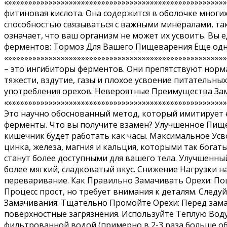
«»»»»»»»»»»»»»»»»»»»»»»»»»»»»»»»»»»»»»»»»»»»»»»»»»»»»»
фитиновая кислота. Она содержится в оболочке многих 
способностью связываться с важными минералами, так
означает, что ваш организм не может их усвоить. Вы 
ферментов: Тормоз Для Вашего Пищеварения Еще одн
«»»»»»»»»»»»»»»»»»»»»»»»»»»»»»»»»»»»»»»»»»»»»»»»»»»»»»
– это ингибиторы ферментов. Они препятствуют нор
тяжести, вздутие, газы и плохое усвоение питательн
употребления орехов. Невероятные Преимущества Зам
«»»»»»»»»»»»»»»»»»»»»»»»»»»»»»»»»»»»»»»»»»»»»»»»»»»»»»
Это научно обоснованный метод, который имитирует 
ферменты. Что вы получите взамен? Улучшенное Пищев
кишечник будет работать как часы. Максимальное Ус
цинка, железа, магния и кальция, которыми так бога
станут более доступными для вашего тела. Улучшенный
более мягкий, сладковатый вкус. Снижение Нагрузки 
переваривание. Как Правильно Замачивать Орехи: Пош
Процесс прост, но требует внимания к деталям. След
Замачивания: Тщательно Промойте Орехи: Перед зам
поверхностные загрязнения. Используйте Теплую Воду
фильтрованной водой (примерно в 2-3 раза больше об