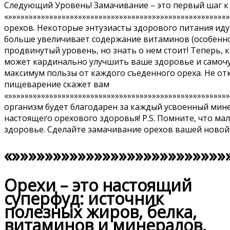
Следующий Уровень! Замачивание – это первый шаг к
«»»»»»»»»»»»»»»»»»»»»»»»»»»»»»»»»»»»»»»»»»»»»»»»»»»»»»
орехов. Некоторые энтузиасты здорового питания ид
больше увеличивает содержание витаминов (особенно г
продвинутый уровень, но знать о нем стоит! Теперь, 
может кардинально улучшить ваше здоровье и самочу
максимум пользы от каждого съеденного ореха. Не от
пищеварение скажет вам
«»»»»»»»»»»»»»»»»»»»»»»»»»»»»»»»»»»»»»»»»»»»»»»»»»»»»»
организм будет благодарен за каждый усвоенный мине
настоящего орехового здоровья! P.S. Помните, что м
здоровье. Сделайте замачивание орехов вашей новой п
«»»»»»»»»»»»»»»»»»»»»»»»»»»
Орехи – это настоящий
суперфуд: источник
полезных жиров, белка,
витаминов и минералов.