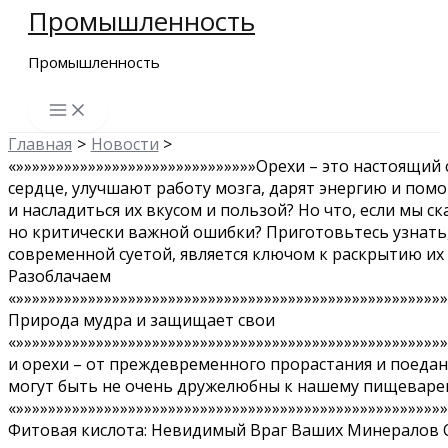
Промышленность
Перейти
к
Промышленность
содержимому
Главная
Новости
«»»»»»»»»»»»»»»»»»»»»»»»»»»»»»»Орехи – это настоящи
сердце, улучшают работу мозга, дарят энергию и помо
и насладиться их вкусом и пользой? Но что, если мы 
но критически важной ошибки? Приготовьтесь узнать,
современной суетой, является ключом к раскрытию и
Разоблачаем
«»»»»»»»»»»»»»»»»»»»»»»»»»»»»»»»»»»»»»»»»»»»»»»»»»»»»»
Природа мудра и защищает свои
«»»»»»»»»»»»»»»»»»»»»»»»»»»»»»»»»»»»»»»»»»»»»»»»»»»»»»
и орехи – от преждевременного прорастания и поедан
могут быть не очень дружелюбны к нашему пищеваре
«»»»»»»»»»»»»»»»»»»»»»»»»»»»»»»»»»»»»»»»»»»»»»»»»»»»»»
Фитовая кислота: Невидимый Враг Ваших Минералов 