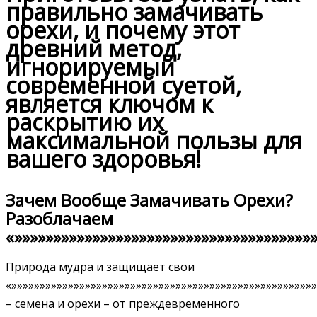
правильно замачивать
орехи, и почему этот
древний метод,
игнорируемый
современной суетой,
является ключом к
раскрытию их
максимальной пользы для
вашего здоровья!
Зачем Вообще Замачивать Орехи?
Разоблачаем
«»»»»»»»»»»»»»»»»»»»»»»»»»»»»»»»»»»»»»»
Природа мудра и защищает свои
«»»»»»»»»»»»»»»»»»»»»»»»»»»»»»»»»»»»»»»»»»»»»»»»»»»»»»
– семена и орехи – от преждевременного