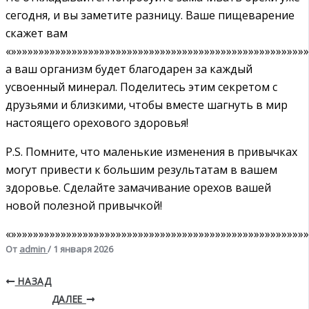
сегодня, и вы заметите разницу. Ваше пищеварение
скажет вам
«»»»»»»»»»»»»»»»»»»»»»»»»»»»»»»»»»»»»»»»»»»»»»»»»»»»»»
а ваш организм будет благодарен за каждый
усвоенный минерал. Поделитесь этим секретом с
друзьями и близкими, чтобы вместе шагнуть в мир
настоящего орехового здоровья!
P.S. Помните, что маленькие изменения в привычках
могут привести к большим результатам в вашем
здоровье. Сделайте замачивание орехов вашей
новой полезной привычкой!
«»»»»»»»»»»»»»»»»»»»»»»»»»»»»»»»»»»»»»»»»»»»»»»»»»»»»»»
От
admin
/
1 января 2026
НАЗАД
ДАЛЕЕ