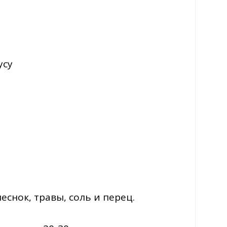
усу
снок, травы, соль и перец.