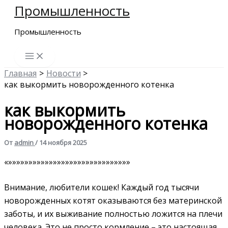
Промышленность
Перейти
к
Промышленность
содержимому
Главная
Новости
как выкормить новорожденного котенка
как выкормить
новорожденного котенка
От
admin
/
14 ноября 2025
«»»»»»»»»»»»»»»»»»»»»»»»»»»»»»»
Внимание, любители кошек! Каждый год тысячи
новорожденных котят оказываются без материнской
заботы, и их выживание полностью ложится на плечи
человека. Это не просто кормление – это настоящая