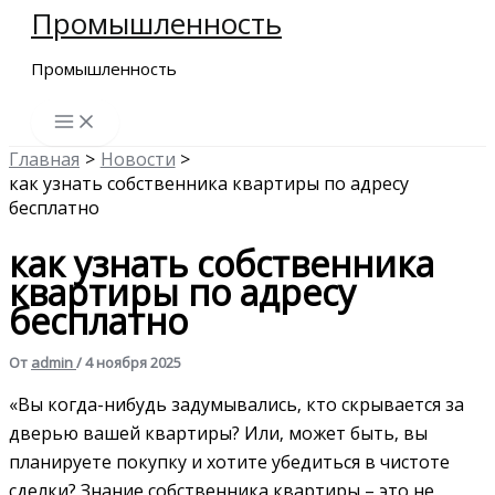
Промышленность
Перейти
к
Промышленность
содержимому
Главная
Новости
как узнать собственника квартиры по адресу
бесплатно
как узнать собственника
квартиры по адресу
бесплатно
От
admin
/
4 ноября 2025
«Вы когда-нибудь задумывались‚ кто скрывается за
дверью вашей квартиры? Или‚ может быть‚ вы
планируете покупку и хотите убедиться в чистоте
сделки? Знание собственника квартиры – это не