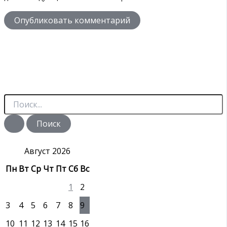
П
о
и
с
к
:
Август 2026
Пн
Вт
Ср
Чт
Пт
Сб
Вс
1
2
3
4
5
6
7
8
9
10
11
12
13
14
15
16