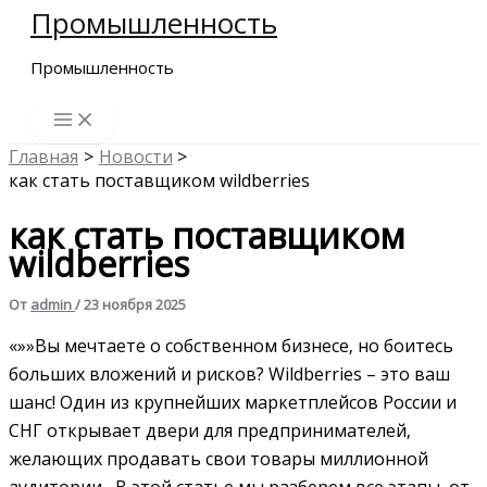
Промышленность
Перейти
к
Промышленность
содержимому
Главная
Новости
как стать поставщиком wildberries
как стать поставщиком
wildberries
От
admin
/
23 ноября 2025
«»»Вы мечтаете о собственном бизнесе‚ но боитесь
больших вложений и рисков? Wildberries – это ваш
шанс! Один из крупнейших маркетплейсов России и
СНГ открывает двери для предпринимателей‚
желающих продавать свои товары миллионной
аудитории․ В этой статье мы разберем все этапы‚ от