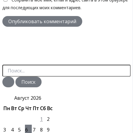
для последующих моих комментариев.
П
о
и
с
к
:
Август 2026
Пн
Вт
Ср
Чт
Пт
Сб
Вс
1
2
3
4
5
6
7
8
9