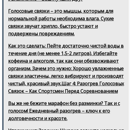
Голосовые связки – это мышцы, которым для
нормальной работы необходима влага. Сухие
связки звучат хрипло, быстро устают и
подвержены повреждениям.
Как это сделать: Пейте достаточно чистой воды в
течение дня (не менее 1,5-2 литров). Избегайте
кофеина и алкоголя, так как они обезвоживают
организм. Зачем это нужно: Хорошо увлажненные
связки эластичны, легко вибрируют и производят
чистый, красивый звук.Шаг 4: Разогрев Голосовых
Связок – Как Спортсмен Перед Соревнованием
Вы же не бежите марафон без разминки? Так и с
голосом! Ежедневный разогрев – ключ к его
долговечности и красоте.