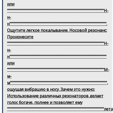
или
""""""""""""""""""""""""""""""""""""""""""""""""""""""""""""""""Н-
н-
н"""""""""""""""""""""""""""""""""""""""""""""""""""""""""""""""".
Ощутите легкое покалывание. Носовой резонанс:
Произнесите
""""""""""""""""""""""""""""""""""""""""""""""""""""""""""""""""Н-
н-
н""""""""""""""""""""""""""""""""""""""""""""""""""""""""""""""""
или
""""""""""""""""""""""""""""""""""""""""""""""""""""""""""""""""М-
м-
м"""""""""""""""""""""""""""""""""""""""""""""""""""""""""""""""",
ощущая вибрацию в носу. Зачем это нужно:
Использование различных резонаторов делает
голос богаче, полнее и позволяет ему
""""""""""""""""""""""""""""""""""""""""""""""""""""""""""""""""лета