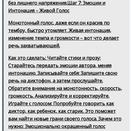
без лишнего напряжения.Шаг 7: Эмоции и
Интонация – Живой Голос
Монотонный голос, даже если он красив по
тембру, быстро утомляет. Живая интонация,
изменение темпа и громкости – вот что делает
речь захватывающей.
Как это сделать: Читайте стихи и прозу:
Старайтесь передать эмоции автора, меняя
интонацию. Записывайте себя: Запишите свою
речь на диктофон, а затем прослушайте.
Обратите внимание на монотонность, скорость,
громкость. Анализируйте и корректируйте.
Играйте с голосом: Попробуйте говорить как
диктор, как ребенок, как старик. Это поможет
вам найти новые грани своего голоса. Зачем это
нужно: Эмоционально окрашенный голос