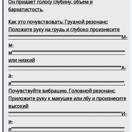
Он придает голосу глубину, объем и
бархатистость.
Как это почувствовать: Грудной резонанс:
Положите руку на грудь и глубоко произнесите
""""""""""""""""""""""""""""""""""""""""""""""""""""""""""""""""М-
м-
м""""""""""""""""""""""""""""""""""""""""""""""""""""""""""""""""
или низкий
""""""""""""""""""""""""""""""""""""""""""""""""""""""""""""""""А-
а-
а"""""""""""""""""""""""""""""""""""""""""""""""""""""""""""""""".
Почувствуйте вибрацию. Головной резонанс:
Приложите руку к макушке или лбу и произнесите
высокий
""""""""""""""""""""""""""""""""""""""""""""""""""""""""""""""""И-
и-
и""""""""""""""""""""""""""""""""""""""""""""""""""""""""""""""""