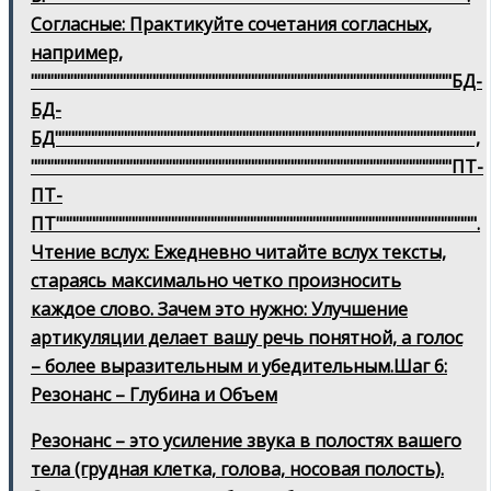
Согласные: Практикуйте сочетания согласных,
например,
""""""""""""""""""""""""""""""""""""""""""""""""""""""""""""""""БД-
БД-
БД"""""""""""""""""""""""""""""""""""""""""""""""""""""""""""""""",
""""""""""""""""""""""""""""""""""""""""""""""""""""""""""""""""ПТ-
ПТ-
ПТ"""""""""""""""""""""""""""""""""""""""""""""""""""""""""""""""".
Чтение вслух: Ежедневно читайте вслух тексты,
стараясь максимально четко произносить
каждое слово. Зачем это нужно: Улучшение
артикуляции делает вашу речь понятной, а голос
– более выразительным и убедительным.Шаг 6:
Резонанс – Глубина и Объем
Резонанс – это усиление звука в полостях вашего
тела (грудная клетка, голова, носовая полость).