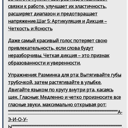
связки к работе, улучшает их эластичность,
расширяет диапазон и предотвращает
напряжение.Шаг 5: Артикуляция и Дикция –
Четкость и Ясность
Даже самый красивый голос потеряет свою
привлекательность, если слова будут
неразборчивы. Четкая дикция – это признак
образованности и уверенности.
Упражнения: Разминка для рта: Вытягивайте губы
трубочкой, затем растягивайте в улыбке.
Двигайте языком по кругу внутри рта, касаясь
щек. Гласные: Медленно и четко произносите все
гласные звуки, максимально открывая рот:
""""""""""""""""""""""""""""""""""""""""""""""""""""""""""""""""А-
Э-И-О-У-
Ы"""""""""""""""""""""""""""""""""""""""""""""""""""""""""""""""".