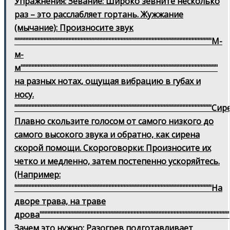
Упражнения: Зевание: Широко зевните несколько
раз – это расслабляет гортань. Жужжание
(мычание): Произносите звук
""""""""""""""""""""""""""""""""""""""""""""""""""""""""""""""""М-
м-
м""""""""""""""""""""""""""""""""""""""""""""""""""""""""""""""""
на разных нотах, ощущая вибрацию в губах и
носу.
""""""""""""""""""""""""""""""""""""""""""""""""""""""""""""""""Сире
Плавно скользите голосом от самого низкого до
самого высокого звука и обратно, как сирена
скорой помощи. Скороговорки: Произносите их
четко и медленно, затем постепенно ускоряйтесь.
(Например:
""""""""""""""""""""""""""""""""""""""""""""""""""""""""""""""""На
дворе трава, на траве
дрова""""""""""""""""""""""""""""""""""""""""""""""""""""""""""""""
Зачем это нужно: Разогрев подготавливает