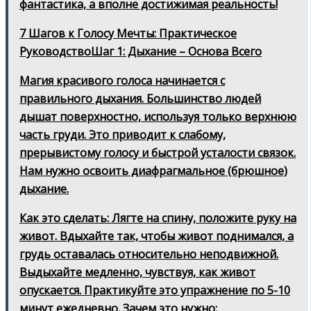
фантастика, а вполне достижимая реальность!
7 Шагов к Голосу Мечты: Практическое
РуководствоШаг 1: Дыхание – Основа Всего
Магия красивого голоса начинается с
правильного дыхания. Большинство людей
дышат поверхностно, используя только верхнюю
часть груди. Это приводит к слабому,
прерывистому голосу и быстрой усталости связок.
Нам нужно освоить диафрагмальное (брюшное)
дыхание.
Как это сделать: Лягте на спину, положите руку на
живот. Вдыхайте так, чтобы живот поднимался, а
грудь оставалась относительно неподвижной.
Выдыхайте медленно, чувствуя, как живот
опускается. Практикуйте это упражнение по 5-10
минут ежедневно. Зачем это нужно: