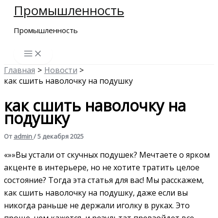
Промышленность
Перейти
к
Промышленность
содержимому
Главная
Новости
как сшить наволочку на подушку
как сшить наволочку на
подушку
От
admin
/
5 декабря 2025
«»»Вы устали от скучных подушек? Мечтаете о ярком
акценте в интерьере, но не хотите тратить целое
состояние? Тогда эта статья для вас! Мы расскажем,
как сшить наволочку на подушку, даже если вы
никогда раньше не держали иголку в руках. Это
проще, чем кажется, и результат превзойдет все