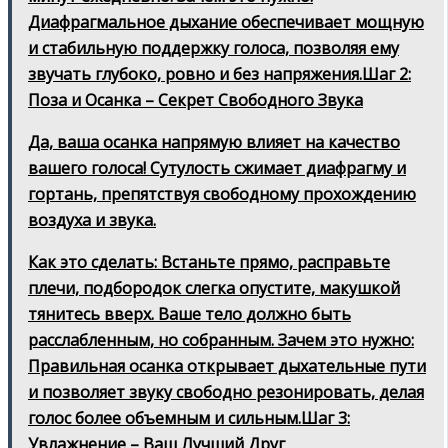
Диафрагмальное дыхание обеспечивает мощную
и стабильную поддержку голоса, позволяя ему
звучать глубоко, ровно и без напряжения.Шаг 2:
Поза и Осанка – Секрет Свободного Звука
Да, ваша осанка напрямую влияет на качество
вашего голоса! Сутулость сжимает диафрагму и
гортань, препятствуя свободному прохождению
воздуха и звука.
Как это сделать: Встаньте прямо, расправьте
плечи, подбородок слегка опустите, макушкой
тянитесь вверх. Ваше тело должно быть
расслабленным, но собранным. Зачем это нужно:
Правильная осанка открывает дыхательные пути
и позволяет звуку свободно резонировать, делая
голос более объемным и сильным.Шаг 3:
Увлажнение – Ваш Лучший Друг