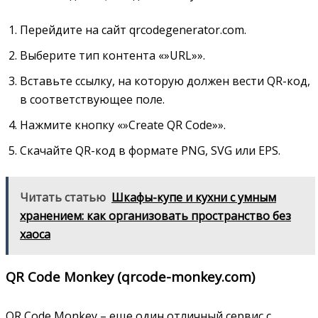
Перейдите на сайт qrcodegenerator.com.
Выберите тип контента «»URL»».
Вставьте ссылку, на которую должен вести QR-код,
в соответствующее поле.
Нажмите кнопку «»Create QR Code»».
Скачайте QR-код в формате PNG, SVG или EPS.
Читать статью
Шкафы-купе и кухни с умным
хранением: как организовать пространство без
хаоса
QR Code Monkey (qrcode-monkey.com)
QR Code Monkey – еще один отличный сервис с