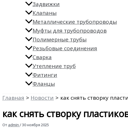
Задвижки
Клапаны
Металлические трубопроводы
Муфты для трубопроводов
Полимерные трубы
Резьбовые соединения
Сварка
Утепление труб
Фитинги
Фланцы
Главная
Новости
как снять створку пласт
как снять створку пластико
От
admin
/
30 ноября 2025