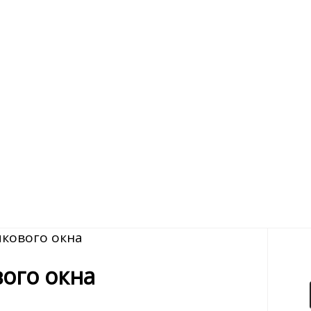
икового окна
вого окна