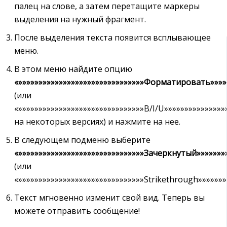
палец на слове, а затем перетащите маркеры
выделения на нужный фрагмент.
После выделения текста появится всплывающее
меню.
В этом меню найдите опцию
«»»»»»»»»»»»»»»»»»»»»»»»»»»»»»»»Форматировать»»»»»
(или
«»»»»»»»»»»»»»»»»»»»»»»»»»»»»»»»B/I/U»»»»»»»»»»»»»»»
на некоторых версиях) и нажмите на нее.
В следующем подменю выберите
«»»»»»»»»»»»»»»»»»»»»»»»»»»»»»»»Зачеркнутый»»»»»»»»
(или
«»»»»»»»»»»»»»»»»»»»»»»»»»»»»»»»Strikethrough»»»»»»»
Текст мгновенно изменит свой вид. Теперь вы
можете отправить сообщение!