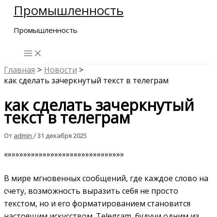
Промышленность
Перейти
к
Промышленность
содержимому
Главная
Новости
как сделать зачеркнутый текст в телеграм
как сделать зачеркнутый
текст в телеграм
От
admin
/
31 декабря 2025
«»»»»»»»»»»»»»»»»»»»»»»»»»»»»»»
В мире мгновенных сообщений, где каждое слово на
счету, возможность выразить себя не просто
текстом, но и его форматированием становится
настоящим искусством. Telegram, будучи одним из