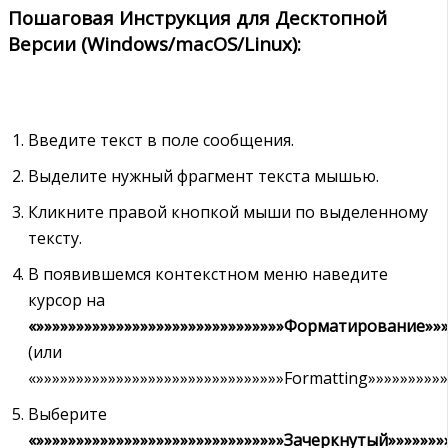
Пошаговая Инструкция для Десктопной
Версии (Windows/macOS/Linux):
Введите текст в поле сообщения.
Выделите нужный фрагмент текста мышью.
Кликните правой кнопкой мыши по выделенному
тексту.
В появившемся контекстном меню наведите
курсор на
«»»»»»»»»»»»»»»»»»»»»»»»»»»»»»»»Форматирование»»»»
(или
«»»»»»»»»»»»»»»»»»»»»»»»»»»»»»»»Formatting»»»»»»»»»»
Выберите
«»»»»»»»»»»»»»»»»»»»»»»»»»»»»»»»Зачеркнутый»»»»»»»»