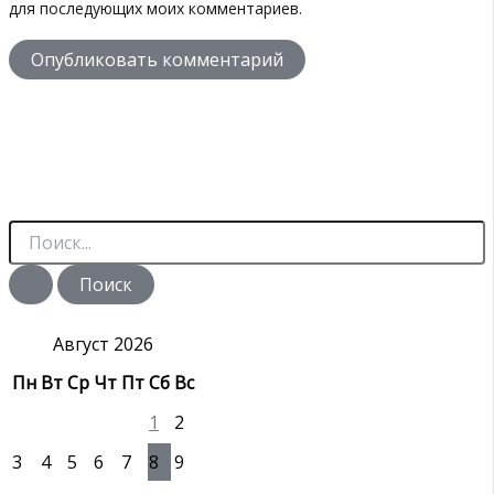
для последующих моих комментариев.
П
о
и
с
к
:
Август 2026
Пн
Вт
Ср
Чт
Пт
Сб
Вс
1
2
3
4
5
6
7
8
9