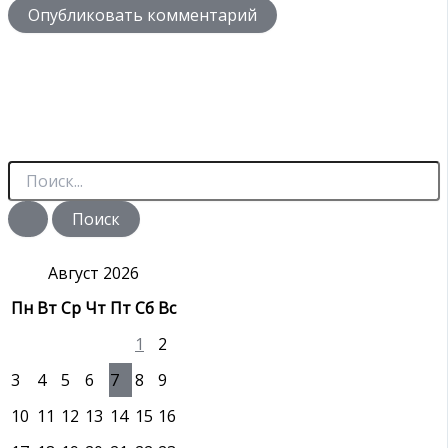
П
о
и
с
к
:
Август 2026
Пн
Вт
Ср
Чт
Пт
Сб
Вс
1
2
3
4
5
6
7
8
9
10
11
12
13
14
15
16