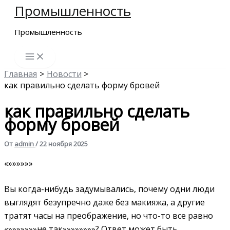
Промышленность
Перейти
к
Промышленность
содержимому
Главная
Новости
как правильно сделать форму бровей
как правильно сделать
форму бровей
От
admin
/
22 ноября 2025
«»»»»»»
Вы когда-нибудь задумывались, почему одни люди
выглядят безупречно даже без макияжа, а другие
тратят часы на преображение, но что-то все равно
«»»»»»»»не так»»»»»»»»? Ответ может быть