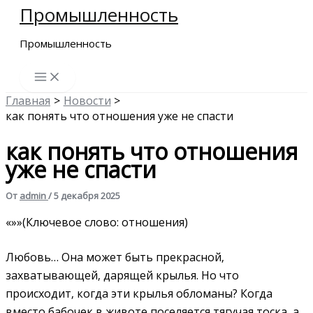
Промышленность
Перейти
к
Промышленность
содержимому
Главная
Новости
как понять что отношения уже не спасти
как понять что отношения
уже не спасти
От
admin
/
5 декабря 2025
«»»(Ключевое слово: отношения)
Любовь… Она может быть прекрасной‚
захватывающей‚ дарящей крылья. Но что
происходит‚ когда эти крылья обломаны? Когда
вместо бабочек в животе поселяется тягучая тоска‚ а