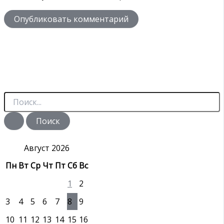
П
о
и
с
к
:
Август 2026
Пн
Вт
Ср
Чт
Пт
Сб
Вс
1
2
3
4
5
6
7
8
9
10
11
12
13
14
15
16