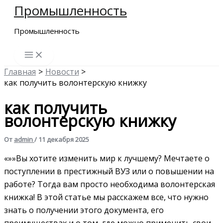
Промышленность
Перейти
к
Промышленность
содержимому
Главная
Новости
как получить волонтерскую книжку
как получить
волонтерскую книжку
От
admin
/
11 декабря 2025
«»»Вы хотите изменить мир к лучшему? Мечтаете о
поступлении в престижный ВУЗ или о повышении на
работе? Тогда вам просто необходима волонтерская
книжка! В этой статье мы расскажем все, что нужно
знать о получении этого документа, его
преимуществах и о том, где можно применить свои