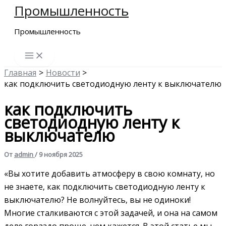
Промышленность
Перейти
к
Промышленность
содержимому
Главная
Новости
как подключить светодиодную ленту к выключателю
как подключить
светодиодную ленту к
выключателю
От
admin
/
9 ноября 2025
«Вы хотите добавить атмосферу в свою комнату‚ но
не знаете‚ как подключить светодиодную ленту к
выключателю? Не волнуйтесь‚ вы не одиноки!
Многие сталкиваются с этой задачей‚ и она на самом
деле гораздо проще‚ чем кажется. В этой статье мы