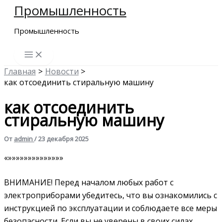
Промышленность
Перейти
к
Промышленность
содержимому
Главная
Новости
как отсоединить стиральную машину
как отсоединить
стиральную машину
От
admin
/
23 декабря 2025
«»»»»»»»»»»»»»»
ВНИМАНИЕ! Перед началом любых работ с
электроприборами убедитесь, что вы ознакомились с
инструкцией по эксплуатации и соблюдаете все меры
безопасности. Если вы не уверены в своих силах,