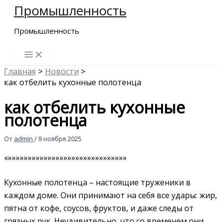
Промышленность
Перейти
к
Промышленность
содержимому
Главная
Новости
как отбелить кухонные полотенца
как отбелить кухонные
полотенца
От
admin
/
9 ноября 2025
«»»»»»»»»»»»»»»»»»»»»»»»»»»»»»»
Кухонные полотенца – настоящие труженики в
каждом доме. Они принимают на себя все удары: жир,
пятна от кофе, соусов, фруктов, и даже следы от
грязных рук. Неудивительно, что со временем они