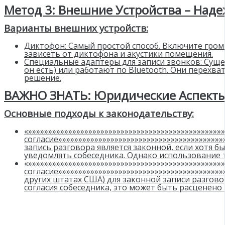
Метод 3: Внешние Устройства – Наде
Варианты внешних устройств:
Диктофон: Самый простой способ. Включите гром
зависеть от диктофона и акустики помещения.
Специальные адаптеры для записи звонков: Суще
он есть) или работают по Bluetooth. Они перехв
решение.
ВАЖНО ЗНАТЬ: Юридические Аспекты
Основные подходы к законодательству:
«»»»»»»»»»»»»»»»»»»»»»»»»»»»»»»»»»»»»»»»»»»»»»»»
согласие»»»»»»»»»»»»»»»»»»»»»»»»»»»»»»»»»»»»»»»»
запись разговора является законной, если хотя бы
уведомлять собеседника. Однако использование т
«»»»»»»»»»»»»»»»»»»»»»»»»»»»»»»»»»»»»»»»»»»»»»»»
согласие»»»»»»»»»»»»»»»»»»»»»»»»»»»»»»»»»»»»»»»»
других штатах США) для законной записи разговор
согласия собеседника, это может быть расценено