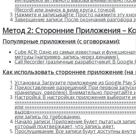
интерфейсе активного вызова внимательно посмо
«»»»»»»»»»»»»»»»»»»»»»»»»»»»»»»»»»»»»»»»»»»»»»»»»
(Record) или значок в виде круга с точкой.
Нажмите и записывайте: Просто нажмите эту кноп
Завершение записи: После окончания разговора з
Метод 2: Сторонние Приложения – Ко
Популярные приложения (с оговорками):
Cube ACR: Одно из самых известных и функциона
методы (например, запись через динамик).
Call Recorder (различные разработчики): В Google
Как использовать стороннее приложение (на 
Установка: Загрузите приложение из Google Play S
Предоставление разрешений: При первом запуске
хранилищу, оверлею). Внимательно прочитайте 
Настройка: В настройках приложения выберите и
«»»»»»»»»»»»»»»»»»»»»»»»»»»»»»»»»»»»»»»»»»»»»»»»»
или «»»»»»»»»»»»»»»»»»»»»»»»»»»»»»»»»»»»»»»»»»»»
вызов»»»»»»»»»»»»»»»»»»»»»»»»»»»»»»»»»»»»»»»»»»
или запись по требованию.
Начало записи: Приложение будет пытаться запи
который подтверждает, что запись идет.
Прослушивание: Все записи будут доступны внутр