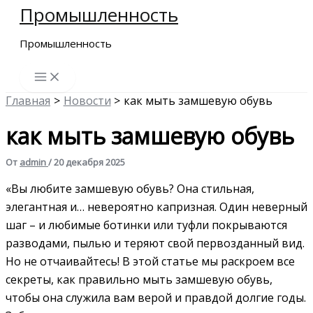
Промышленность
Перейти
к
Промышленность
содержимому
Главная
Новости
как мыть замшевую обувь
как мыть замшевую обувь
От
admin
/
20 декабря 2025
«Вы любите замшевую обувь? Она стильная,
элегантная и… невероятно капризная. Один неверный
шаг – и любимые ботинки или туфли покрываются
разводами, пылью и теряют свой первозданный вид.
Но не отчаивайтесь! В этой статье мы раскроем все
секреты, как правильно мыть замшевую обувь,
чтобы она служила вам верой и правдой долгие годы.