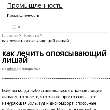
Промышленность
Перейти
к
Промышленность
содержимому
Главная
Новости
как лечить опоясывающий лишай
как лечить опоясывающий
лишай
От
admin
/
3 января 2026
«»»»»»»»»»»»»»»»»»»»»»»»»»»»»»»»»»»»»»»»»»»»»»»»»»»»»»»
Если вы когда-либо сталкивались с опоясывающим
лишаем, то знаете, что это не просто сыпь – это
изнуряющая боль, зуд и дискомфорт, способные
выбить из колеи на недели. Миллионы людей по