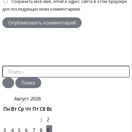
Сохранить моё имя, email и адрес сайта в этом браузере
для последующих моих комментариев.
П
о
и
с
к
:
Август 2026
Пн
Вт
Ср
Чт
Пт
Сб
Вс
1
2
3
4
5
6
7
8
9