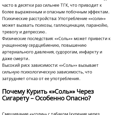
часто в десятки раз сильнее ТГК‚ что приводит к
более выраженным и опасным побочным эффектам․
Психические расстройства: Употребление «»соли»»
может вызвать психозы‚ галлюцинации‚ паранойю‚
тревогу и депрессию․
Физические последствия: «»Соль»» может привести к
учащенному сердцебиению‚ повышению
артериального давления‚ судорогам‚ инфаркту и
даже смерти․
Высокий риск зависимости: «»Соль»» вызывает
сильную психологическую зависимость‚ что
затрудняет отказ от ее употребления․
Почему Курить «»Соль»» Через
Сигарету – Особенно Опасно?
Смешивание «»соли»» с табаком (курение через