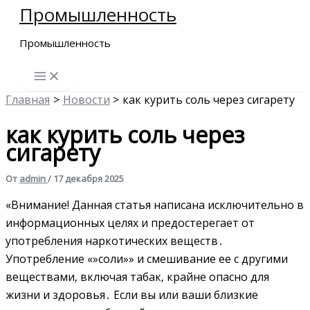
Промышленность
Перейти
к
Промышленность
содержимому
Главная
Новости
как курить соль через сигарету
как курить соль через
сигарету
От
admin
/
17 декабря 2025
«Внимание! Данная статья написана исключительно в
информационных целях и предостерегает от
употребления наркотических веществ․
Употребление «»соли»» и смешивание ее с другими
веществами‚ включая табак‚ крайне опасно для
жизни и здоровья․ Если вы или ваши близкие