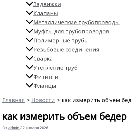
Задвижки
Клапаны
Металлические трубопроводы
Муфты для трубопроводов
Полимерные трубы
Резьбовые соединения
Сварка
Утепление труб
Фитинги
Фланцы
Главная
Новости
как измерить объем бе
как измерить объем бедер
От
admin
/
2 января 2026