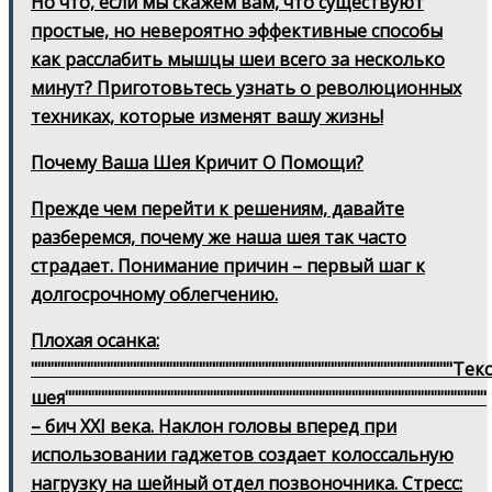
Но что, если мы скажем вам, что существуют
простые, но невероятно эффективные способы
как расслабить мышцы шеи всего за несколько
минут? Приготовьтесь узнать о революционных
техниках, которые изменят вашу жизнь!
Почему Ваша Шея Кричит О Помощи?
Прежде чем перейти к решениям, давайте
разберемся, почему же наша шея так часто
страдает. Понимание причин – первый шаг к
долгосрочному облегчению.
Плохая осанка:
""""""""""""""""""""""""""""""""""""""""""""""""""""""""""""""""Т
шея""""""""""""""""""""""""""""""""""""""""""""""""""""""""""""""""
– бич XXI века. Наклон головы вперед при
использовании гаджетов создает колоссальную
нагрузку на шейный отдел позвоночника. Стресс: