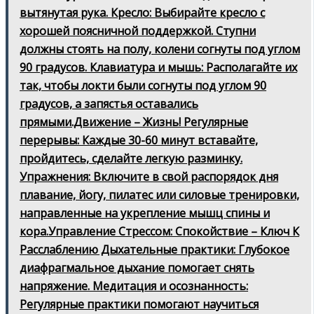
вытянутая рука. Кресло: Выбирайте кресло с
хорошей поясничной поддержкой. Ступни
должны стоять на полу, колени согнуты под углом
90 градусов. Клавиатура и мышь: Располагайте их
так, чтобы локти были согнуты под углом 90
градусов, а запястья оставались
прямыми.Движение – Жизнь! Регулярные
перерывы: Каждые 30-60 минут вставайте,
пройдитесь, сделайте легкую разминку.
Упражнения: Включите в свой распорядок дня
плавание, йогу, пилатес или силовые тренировки,
направленные на укрепление мышц спины и
кора.Управление Стрессом: Спокойствие – Ключ К
Расслаблению Дыхательные практики: Глубокое
диафрагмальное дыхание помогает снять
напряжение. Медитация и осознанность:
Регулярные практики помогают научиться