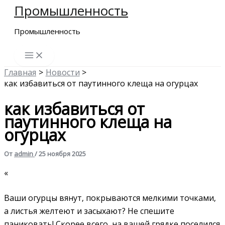
Промышленность
Перейти
к
Промышленность
содержимому
Главная
Новости
как избавиться от паутинного клеща на огурцах
как избавиться от
паутинного клеща на
огурцах
От
admin
/
25 ноября 2025
«
Ваши огурцы вянут‚ покрываются мелкими точками‚
а листья желтеют и засыхают? Не спешите
паниковать! Скорее всего‚ на вашей грядке поселился