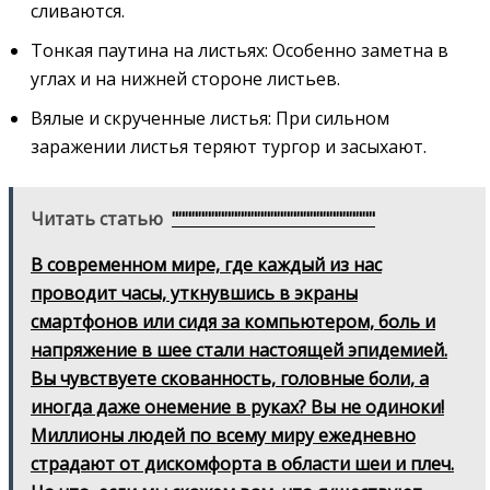
сливаются.
Тонкая паутина на листьях: Особенно заметна в
углах и на нижней стороне листьев.
Вялые и скрученные листья: При сильном
заражении листья теряют тургор и засыхают.
Читать статью
"""""""""""""""""""""""""""""""
В современном мире, где каждый из нас
проводит часы, уткнувшись в экраны
смартфонов или сидя за компьютером, боль и
напряжение в шее стали настоящей эпидемией.
Вы чувствуете скованность, головные боли, а
иногда даже онемение в руках? Вы не одиноки!
Миллионы людей по всему миру ежедневно
страдают от дискомфорта в области шеи и плеч.