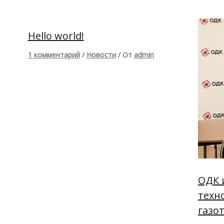
Hello world!
1 комментарий
/
Новости
/ От
admin
ОДК 
техн
газо