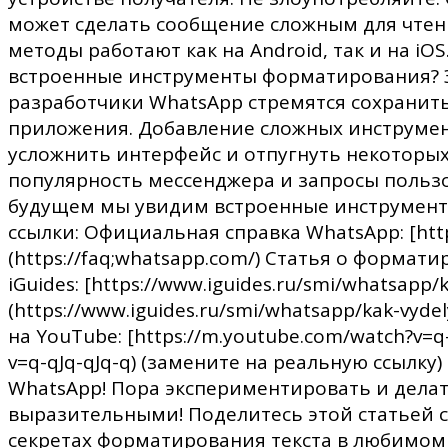
может сделать сообщение сложным для чтени
методы работают как на Android, так и на iO
встроенные инструменты форматирования? Э
разработчики WhatsApp стремятся сохранить
приложения. Добавление сложных инструме
усложнить интерфейс и отпугнуть некоторых
популярность мессенджера и запросы пользо
будущем мы увидим встроенные инструмент
ссылки: Официальная справка WhatsApp: [http
(https://faq;whatsapp.com/) Статья о формат
iGuides: [https://www.iguides.ru/smi/whatsapp/
(https://www.iguides.ru/smi/whatsapp/kak-vyd
на YouTube: [https://m.youtube.com/watch?v=q-
v=q-qJq-qJq-q) (замените на реальную ссылку)
WhatsApp! Пора экспериментировать и дела
выразительными! Поделитесь этой статьей с
секретах форматирования текста в любимом 