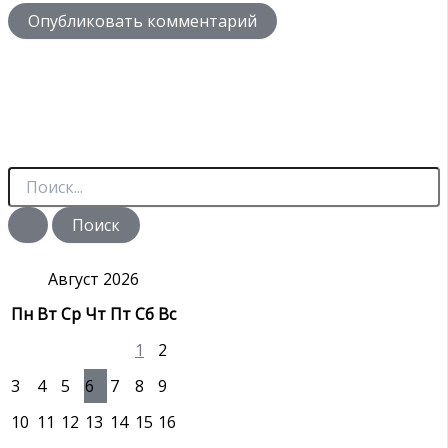
П
о
и
с
к
:
Август 2026
Пн
Вт
Ср
Чт
Пт
Сб
Вс
1
2
3
4
5
6
7
8
9
10
11
12
13
14
15
16