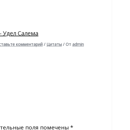
 Удел Салема
ставьте комментарий
/
Цитаты
/ От
admin
тельные поля помечены
*