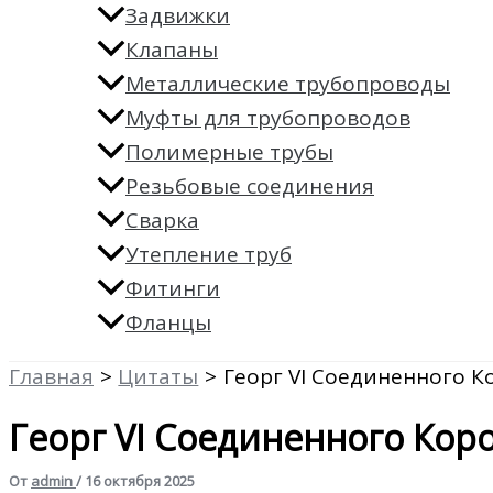
Задвижки
Клапаны
Металлические трубопроводы
Муфты для трубопроводов
Полимерные трубы
Резьбовые соединения
Сварка
Утепление труб
Фитинги
Фланцы
Главная
Цитаты
Георг VI Соединенного К
Георг VI Соединенного Кор
От
admin
/
16 октября 2025