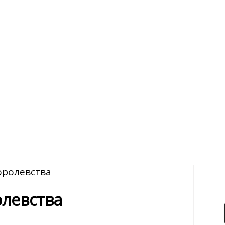
оролевства
олевства