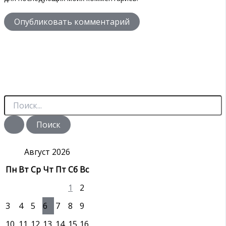
П
о
и
с
к
:
Август 2026
Пн
Вт
Ср
Чт
Пт
Сб
Вс
1
2
3
4
5
6
7
8
9
10
11
12
13
14
15
16