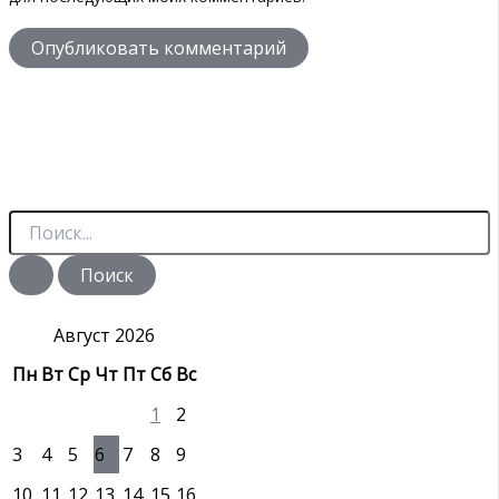
П
о
и
с
к
:
Август 2026
Пн
Вт
Ср
Чт
Пт
Сб
Вс
1
2
3
4
5
6
7
8
9
10
11
12
13
14
15
16