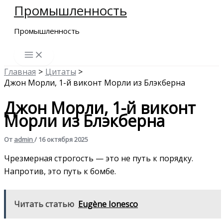
Промышленность
Перейти
к
Промышленность
содержимому
Главная
Цитаты
Джон Морли, 1-й виконт Морли из Блэкберна
Джон Морли, 1-й виконт
Морли из Блэкберна
От
admin
/
16 октября 2025
Чрезмерная строгость — это не путь к порядку.
Напротив, это путь к бомбе.
Читать статью
Eugène Ionesco