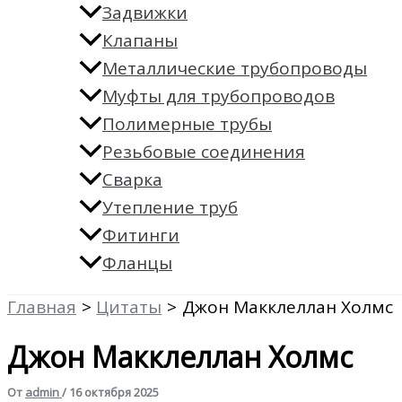
Задвижки
Клапаны
Металлические трубопроводы
Муфты для трубопроводов
Полимерные трубы
Резьбовые соединения
Сварка
Утепление труб
Фитинги
Фланцы
Главная
Цитаты
Джон Макклеллан Холмс
Джон Макклеллан Холмс
От
admin
/
16 октября 2025