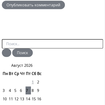
П
о
и
с
к
:
Август 2026
Пн
Вт
Ср
Чт
Пт
Сб
Вс
1
2
3
4
5
6
7
8
9
10
11
12
13
14
15
16