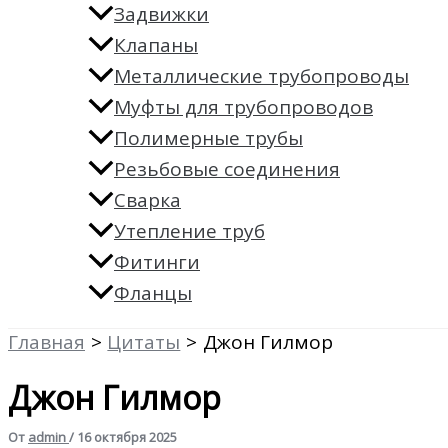
Задвижки
Клапаны
Металлические трубопроводы
Муфты для трубопроводов
Полимерные трубы
Резьбовые соединения
Сварка
Утепление труб
Фитинги
Фланцы
Главная
Цитаты
Джон Гилмор
Джон Гилмор
От
admin
/
16 октября 2025