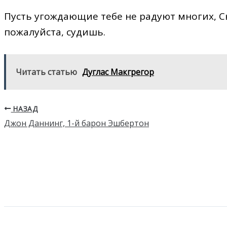
Пусть угождающие тебе не радуют многих, Сна
пожалуйста, судишь.
Читать статью
Дуглас Макгрегор
НАЗАД
Джон Даннинг, 1-й барон Эшбертон