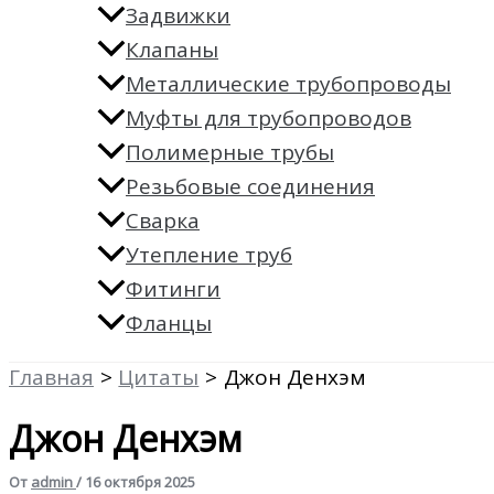
Задвижки
Клапаны
Металлические трубопроводы
Муфты для трубопроводов
Полимерные трубы
Резьбовые соединения
Сварка
Утепление труб
Фитинги
Фланцы
Главная
Цитаты
Джон Денхэм
Джон Денхэм
От
admin
/
16 октября 2025