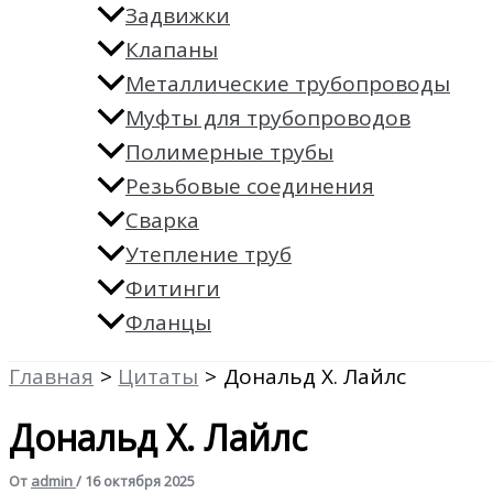
Задвижки
Клапаны
Металлические трубопроводы
Муфты для трубопроводов
Полимерные трубы
Резьбовые соединения
Сварка
Утепление труб
Фитинги
Фланцы
Главная
Цитаты
Дональд Х. Лайлс
Дональд Х. Лайлс
От
admin
/
16 октября 2025