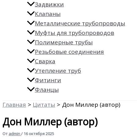
Задвижки
Клапаны
Металлические трубопроводы
Муфты для трубопроводов
Полимерные трубы
Резьбовые соединения
Сварка
Утепление труб
Фитинги
Фланцы
Главная
Цитаты
Дон Миллер (автор)
Дон Миллер (автор)
От
admin
/
16 октября 2025