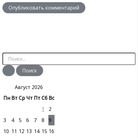
П
о
и
с
к
:
Август 2026
Пн
Вт
Ср
Чт
Пт
Сб
Вс
1
2
3
4
5
6
7
8
9
10
11
12
13
14
15
16