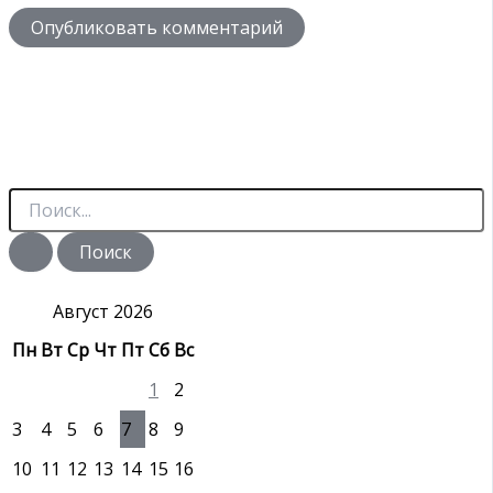
П
о
и
с
к
:
Август 2026
Пн
Вт
Ср
Чт
Пт
Сб
Вс
1
2
3
4
5
6
7
8
9
10
11
12
13
14
15
16